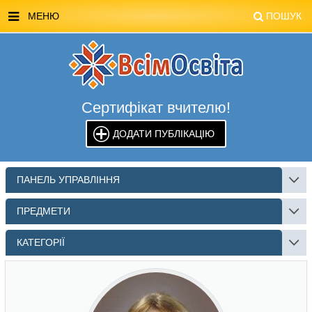
МЕНЮ
ПОШУК
ГОЛОВНА
МАГАЗИН ВСІМОСВІТА
Сертифікат вчителю!
СТЕНДИ ВСІМОСВІТА
ДОДАТИ ПУБЛІКАЦІЮ
РЕКЛАМА НА САЙТІ
КОНТАКТИ
ПАНЕЛЬ УПРАВЛІННЯ
ПОШУК
ПРЕДМЕТИ
КАТЕГОРІЇ