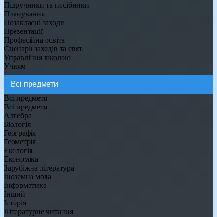
Підручники та посібники
Планування
Позакласні заходи
Презентації
Професійна освіта
Сценарії заходів та свят
Управління школою
Учням
Всі предмети
Всі предмети
Алгебра
Біологія
Географія
Геометрія
Екологія
Економіка
Зарубіжна література
Іноземна мова
Інформатика
Інший
Історія
Літературне читання