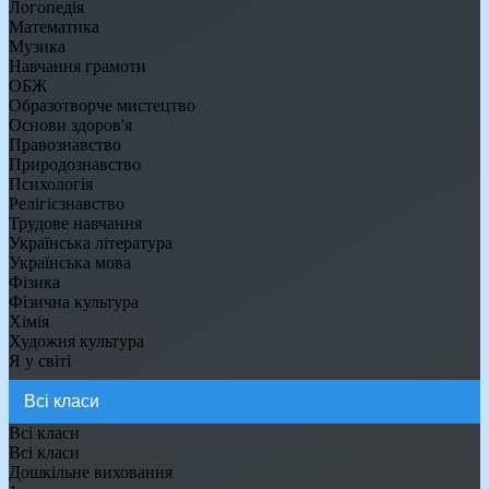
Логопедія
Математика
Музика
Навчання грамоти
ОБЖ
Образотворче мистецтво
Основи здоров'я
Правознавство
Природознавство
Психологія
Релігієзнавство
Трудове навчання
Українська література
Українська мова
Фізика
Фізична культура
Хімія
Художня культура
Я у світі
Всі класи
Всі класи
Дошкільне виховання