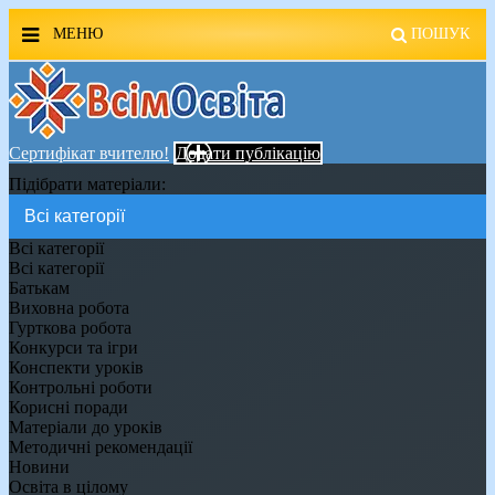
МЕНЮ
ПОШУК
ГОЛОВНА
МАГАЗИН ВСІМОСВІТА
Сертифікат вчителю!
Додати публікацію
Підібрати матеріали:
СТЕНДИ ВСІМОСВІТА
РЕКЛАМА НА САЙТІ
Всі категорії
Всі категорії
Батькам
КОНТАКТИ
Виховна робота
Гурткова робота
ПОШУК
Конкурси та ігри
Конспекти уроків
Контрольні роботи
Корисні поради
Матеріали до уроків
Методичні рекомендації
Новини
Освіта в цілому