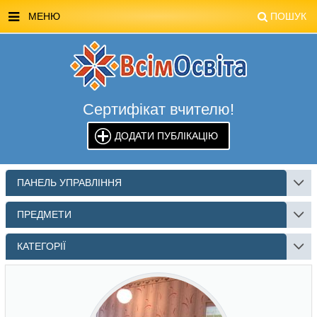
МЕНЮ
ПОШУК
ГОЛОВНА
МАГАЗИН ВСІМОСВІТА
Сертифікат вчителю!
СТЕНДИ ВСІМОСВІТА
ДОДАТИ ПУБЛІКАЦІЮ
РЕКЛАМА НА САЙТІ
КОНТАКТИ
ПАНЕЛЬ УПРАВЛІННЯ
ПОШУК
ПРЕДМЕТИ
КАТЕГОРІЇ