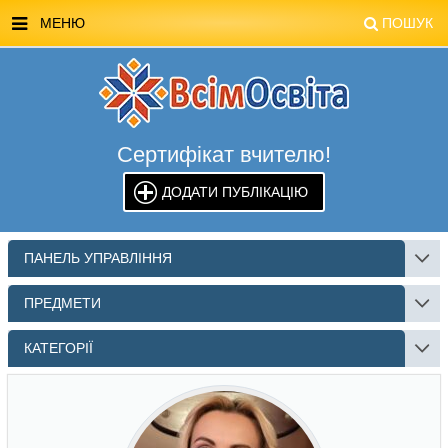
МЕНЮ
ПОШУК
ГОЛОВНА
МАГАЗИН ВСІМОСВІТА
Сертифікат вчителю!
СТЕНДИ ВСІМОСВІТА
ДОДАТИ ПУБЛІКАЦІЮ
РЕКЛАМА НА САЙТІ
КОНТАКТИ
ПАНЕЛЬ УПРАВЛІННЯ
ПОШУК
ПРЕДМЕТИ
КАТЕГОРІЇ