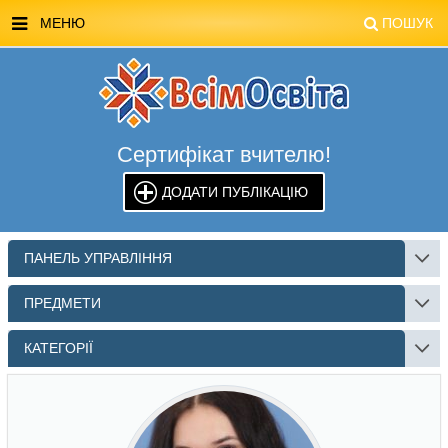
МЕНЮ
ПОШУК
ГОЛОВНА
МАГАЗИН ВСІМОСВІТА
Сертифікат вчителю!
СТЕНДИ ВСІМОСВІТА
ДОДАТИ ПУБЛІКАЦІЮ
РЕКЛАМА НА САЙТІ
КОНТАКТИ
ПАНЕЛЬ УПРАВЛІННЯ
ПОШУК
ПРЕДМЕТИ
КАТЕГОРІЇ